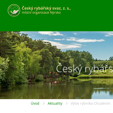
Český rybářsk
Úvod
Aktuality
Výlov rybníka Chudenín