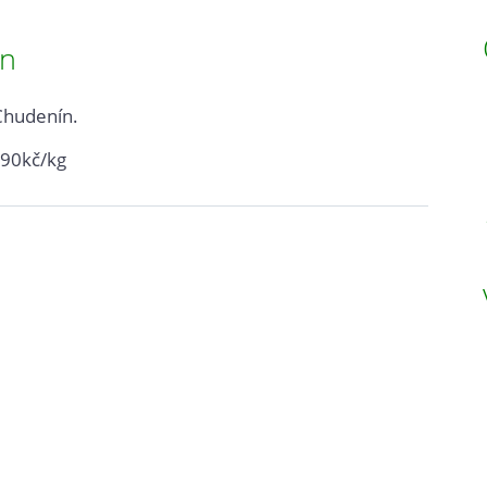
ín
Chudenín.
 90kč/kg