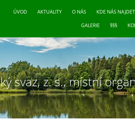
ÚVOD
AKTUALITY
O NÁS
KDE NÁS NAJDET
GALERIE
§§§
KO
ý svaz, z. s., místní org